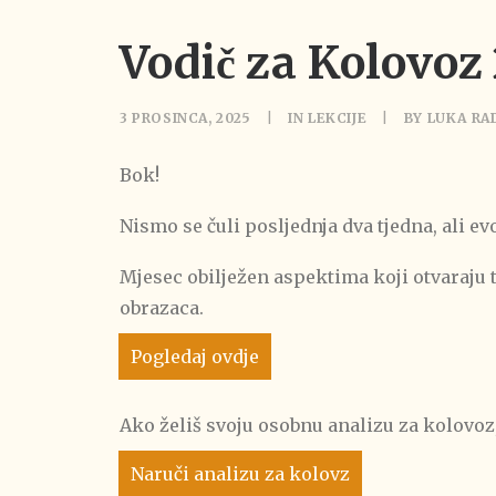
Vodič za Kolovoz
3 PROSINCA, 2025
|
IN
LEKCIJE
|
BY
LUKA RA
Bok!
Nismo se čuli posljednja dva tjedna, ali e
Mjesec obilježen aspektima koji otvaraju
obrazaca.
Pogledaj ovdje
Ako želiš svoju osobnu analizu za kolovoz,
Naruči analizu za kolovz