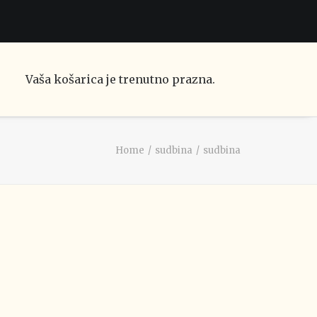
Vaša košarica je trenutno prazna.
Home
sudbina
sudbina