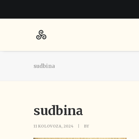
sudbina
sudbina
11 KOLOVOZA, 2024
|
BY