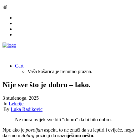
꩜
Cart
Vaša košarica je trenutno prazna.
Nije sve što je dobro – lako.
3 studenoga, 2025
|
In
Lekcije
|
By
Luka Radikovic
Ne mora uvijek sve biti “dobro” da bi bilo dobro.
Npr. ako je
povoljan
aspekt, to ne znači da su leptiri i cvijeće, nego
da smo u
dobroj
poziciji da
razriješimo nešto
.