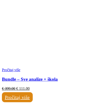
Pročitaj više
Bundle – Sve analize + škola
Izvorna
Trenutna
€
399.00
€
111.00
cijena
cijena
Pročitaj više
bila
je:
je:
€ 111.00.
€ 399.00.