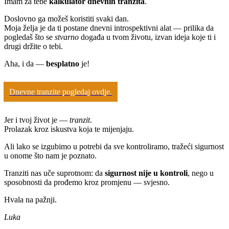
Imam za tebe
kalkulator dnevnih tranzita
.
Doslovno ga možeš koristiti svaki dan.
Moja želja je da ti postane dnevni introspektivni alat — prilika da
pogledaš što se
stvarno
događa u tvom životu, izvan ideja koje ti i
drugi držite o tebi.
Aha, i da —
besplatno
je!
Dnevne tranzite pogledaj ovdje.
Jer i tvoj život je —
tranzit
.
Prolazak kroz iskustva koja te mijenjaju.
Ali lako se izgubimo u potrebi da sve kontroliramo, tražeći sigurnost
u onome što nam je poznato.
Tranziti nas uče suprotnom: da
sigurnost nije u kontroli
, nego u
sposobnosti da prođemo kroz promjenu — svjesno.
Hvala na pažnji.
Luka