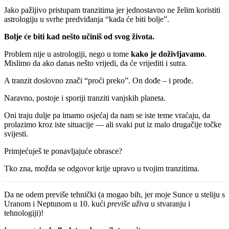
Jako pažljivo pristupam tranzitima jer jednostavno ne želim koristiti
astrologiju u svrhe predviđanja “kada će biti bolje”.
Bolje će biti kad nešto učiniš od svog života.
Problem nije u astrologiji, nego u tome
kako je doživljavamo
.
Mislimo da ako danas nešto vrijedi, da će vrijediti i sutra.
A tranzit doslovno znači “proći preko”. On dođe – i prođe.
Naravno, postoje i sporiji tranziti vanjskih planeta.
Oni traju dulje pa imamo osjećaj da nam se iste teme vraćaju, da
prolazimo kroz iste situacije — ali svaki put iz malo drugačije točke
svijesti.
Primjećuješ te ponavljajuće obrasce?
Tko zna, možda se odgovor krije upravo u tvojim tranzitima.
Da ne odem previše tehnički (a mogao bih, jer moje Sunce u steliju s
Uranom i Neptunom u 10. kući
previše uživa
u stvaranju i
tehnologiji)!