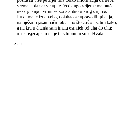
poslušati više puta jer ima toliko informacija da treba
vremena da se sve upije. Već dugo vrijeme me muče
neka pitanja i vrtim se konstantno u krug s njima.
Luka me je iznenadio, dotakao se upravo tih pitanja,
na nježan i jasan način objasnio što zašto i zatim kako,
a na kraju čitanja sam imala osmijeh od uha do uha;
imaš osjećaj kao da je tu s tobom u sobi. Hvala!
Ana Š.