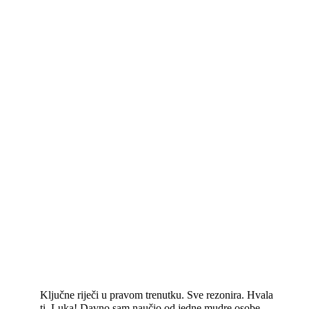
Ključne riječi u pravom trenutku. Sve rezonira. Hvala
ti, Luka! Davno sam naučio od jedne mudre osobe -