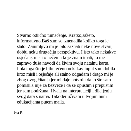
Stvarno odlično tumačenje. Kratko,sažeto,
informativno.Baš sam se iznenadila koliko toga je
stalo. Zanimljivo mi je bilo saznati neke nove stvari,
dobiti neku drugačiju perspektivu. I isto tako nekakve
osjećaje, misli o nečemu koje znam imati, to me
zapravo duša navodi da živim svoju natalnu kartu.
Pola toga što je bilo rečeno nekakav input sam dobila
kroz misli i osjećaje ali stalno odgađam i drago mi je
zbog ovog čitanja jer mi daje potvrdu da to što sam
pomislila nije za bezveze i da se opustim i prepustim
jer sam podržana. Hvala na interpretaciji i dijeljenju
svog dara s nama. Također uživam u tvojim mini
edukacijama putem maila.
Iva P.