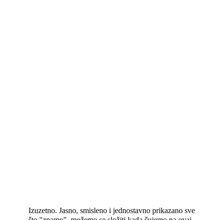
Izuzetno. Jasno, smisleno i jednostavno prikazano sve
što "znamo", možemo se složiti kada čujemo na ovaj