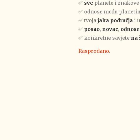
✅
sve
planete i znakove
✅ odnose među planeti
✅ tvoja
jaka područja
i 
✅
posao
,
novac
,
odnose
✅ konkretne savjete
na 
Rasprodano.