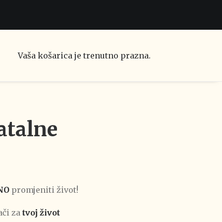
Vaša košarica je trenutno prazna.
atalne
a
NO
promjeniti život!
ači za
tvoj život