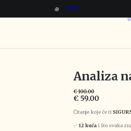
꩜
Analiza n
€
100.00
Izvorna
Trenutn
€
59.00
cijena
cijena
Čitanje koje će ti
SIGUR
bila
je:
je:
€ 59.00.
✅
12 kuća
i što svaka zn
€ 100.00.