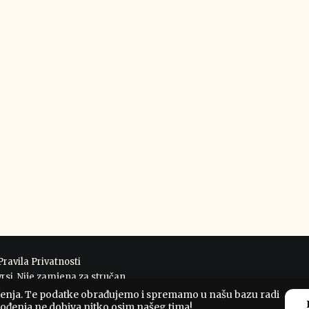
preporuke od srca
Doris G. M.
Pravila Privatnosti
vrsi. Nije zamjena za stručan
đenja. Te podatke obrađujemo i spremamo u našu bazu radi
 rođenja ne dobiva nitko osim našeg tima!