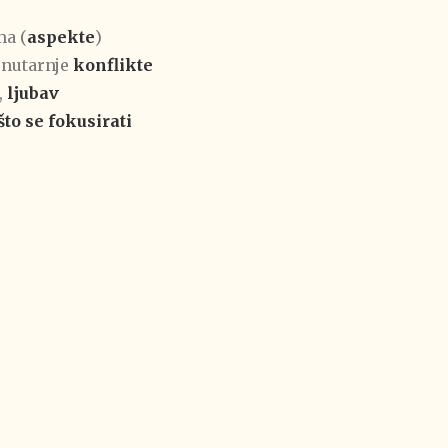
ma (
aspekte
)
unutarnje
konflikte
,
ljubav
što se fokusirati