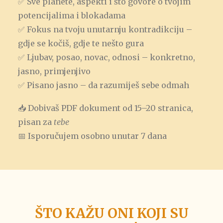
✅ Sve planete, aspekti i što govore o tvojim
potencijalima i blokadama
✅ Fokus na tvoju unutarnju kontradikciju –
gdje se kočiš, gdje te nešto gura
✅ Ljubav, posao, novac, odnosi – konkretno,
jasno, primjenjivo
✅ Pisano jasno – da razumiješ sebe odmah
📥 Dobivaš PDF dokument od 15–20 stranica,
pisan za
tebe
📅 Isporučujem osobno unutar 7 dana
ŠTO KAŽU ONI KOJI SU