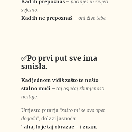
Kad ih prepoznaš
–
počinješ ih živjeti
svjesno.
Kad ih ne prepoznaš
–
oni žive tebe.
✅Po prvi put sve ima
smisla.
Kad jednom vidiš zašto te nešto
stalno muči
–
taj osjećaj zbunjenosti
nestaje.
Umjesto pitanja
“zašto mi se ovo opet
događa”
, dolazi jasnoća:
“aha, to je taj obrazac – i znam