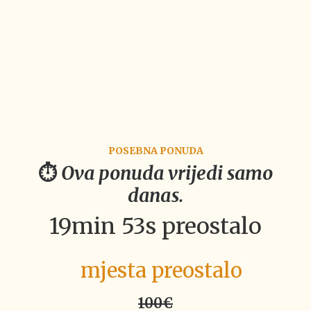
Hvala ti puno od srca za astro analizu
natalne karte. Bas si to uradijo
fenomenalno, strucno i detaljno. To ce mi
puno pomoci da upoznam bolje sebe i da
dobijem odgovor na neka pitanja. Zelim ti
svako dobro na tvom duhovnom putu.
Stana R.
POSEBNA PONUDA
⏱️
Ova ponuda vrijedi samo
danas.
19min 53s preostalo
‎mjesta preostalo
100€