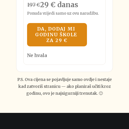
29 € danas
197 €
Ponuda vrijedi samo uz ovu narudžbu.
DA, DODAJ MI 
GODINU ŠKOLE 
ZA 29 €
Ne hvala
P.S. Ova cijena se pojavljuje samo ovdje i nestaje
kad zatvoriš stranicu — ako planiraš učiti kroz
godinu, ovo je najsigurniji trenutak. 🙂