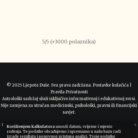
5/5 (+3000 polaznika)
© 2025 Ljepota Duše. Sva prava zadržana.
Postavke kolačića
|
Pravila Privatnosti
Astrološki sadržaj služi isključivo informativnoj i edukativnoj svrsi.
Nije zamjena za stručan medicinski, psihološki, pravni ili financijski
savjet.
Ovi astrološki alati koriste Swiss Ephemeris © Astrodienst AG (AGPL v3).
Korištenjem kalkulatora
unosiš datum, vrijeme i mjesto
rođenja. Te podatke obrađujemo i spremamo u našu bazu radi
Otvoreni kod i licenca
izrade rezultata i ponovnog pristupa analizi. Tvoje podatke