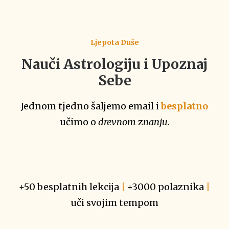
Ljepota Duše
Nauči Astrologiju i Upoznaj
Sebe
Jednom tjedno šaljemo email i
besplatno
učimo o
drevnom
z
nanju.
+50 besplatnih lekcija
|
+3000 polaznika
|
uči svojim tempom