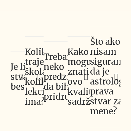
Što ako
nisam
Koliko
Kako
Trebam li
siguran/n
traje
mogu
neko
Je li škola
da je
škola i
znati da je
predznanje
stvarno
astrologij
koliko
ovo
da bih se
besplatna?
prava
lekcija
kvalitetan
pridružio/la?
stvar za
ima?
sadržaj?
mene?